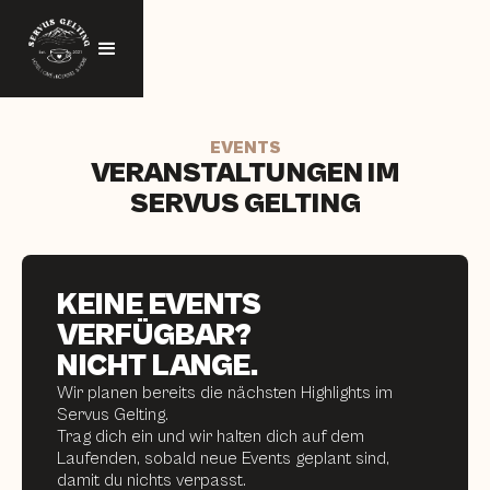
EVENTS
VERANSTALTUNGEN IM
SERVUS GELTING
KEINE EVENTS
VERFÜGBAR?
NICHT LANGE.
Wir planen bereits die nächsten Highlights im
Servus Gelting.
Trag dich ein und wir halten dich auf dem
Laufenden, sobald neue Events geplant sind,
damit du nichts verpasst.